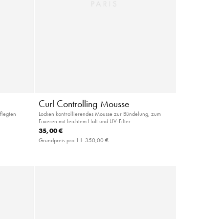
Curl Controlling Mousse
pflegten
Locken kontrollierendes Mousse zur Bündelung, zum
Fixieren mit leichtem Halt und UV-Filter
35,00 €
Grundpreis pro 1 l:
350,00 €