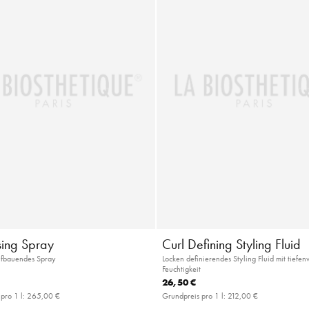
sing Spray
Curl Defining Styling Fluid
fbauendes Spray
Locken definierendes Styling Fluid mit tiefe
Feuchtigkeit
26,50 €
pro 1 l:
265,00 €
Grundpreis pro 1 l:
212,00 €