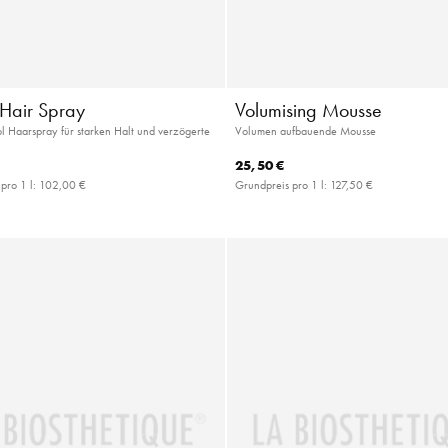
c Hair Spray
Volumising Mousse
 Haarspray für starken Halt und verzögerte
Volumen aufbauende Mousse
25,50 €
pro 1 l:
102,00 €
Grundpreis pro 1 l:
127,50 €