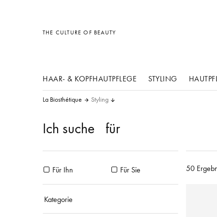
Sonstiges
Sonstiges
Sonstiges
THE CULTURE OF BEAUTY
HAAR- & KOPFHAUTPFLEGE
STYLING
HAUTPF
La Biosthétique
Styling
Ich suche
für
50 Ergebn
Für Ihn
Für Sie
Kategorie