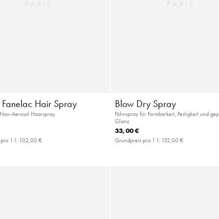
c Fanelac Hair Spray
Blow Dry Spray
s Non-Aerosol Haarspray
Föhnspray für Formbarkeit, Festigkeit und ge
Glanz
33,00 €
pro 1 l:
102,00 €
Grundpreis pro 1 l:
132,00 €