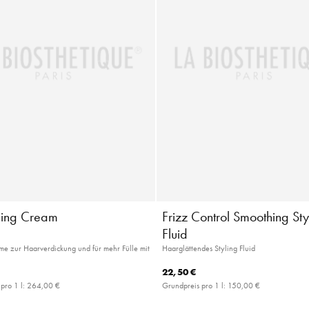
ning Cream
Frizz Control Smoothing Sty
Fluid
me zur Haarverdickung und für mehr Fülle mit
Haarglättendes Styling Fluid
22,50 €
pro 1 l:
264,00 €
Grundpreis pro 1 l:
150,00 €