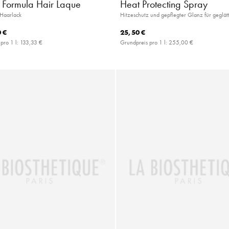
c Formula Hair Laque
Heat Protecting Spray
 Haarlack
Hitzeschutz und gepflegter Glanz für geglät
 €
25,50 €
pro 1 l:
133,33 €
Grundpreis pro 1 l:
255,00 €