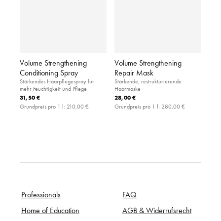
Volume Strengthening
Volume Strengthening
Conditioning Spray
Repair Mask
Stärkendes Haarpflegespray für
Stärkende, restrukturierende
mehr Feuchtigkeit und Pflege
Haarmaske
31,50 €
28,00 €
Grundpreis pro 1 l:
210,00 €
Grundpreis pro 1 l:
280,00 €
Professionals
FAQ
Home of Education
AGB & Widerrufsrecht