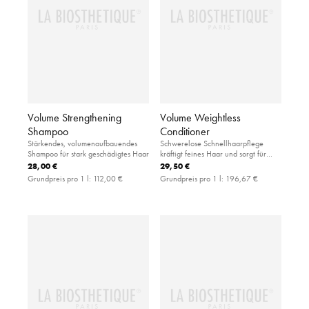
Volume Strengthening
Volume Weightless
Shampoo
Conditioner
Stärkendes, volumenaufbauendes
Schwerelose Schnellhaarpflege
Shampoo für stark geschädigtes Haar
kräftigt feines Haar und sorgt für
Volumen
28,00 €
29,50 €
Grundpreis pro 1 l:
112,00 €
Grundpreis pro 1 l:
196,67 €