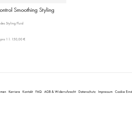
ontrol Smoothing Styling
des Styling Fluid
pro 1 l:
150,00 €
hmen
Karriere
Kontakt
FAQ
AGB & Widerrufsrecht
Datenschutz
Impressum
Cookie Eins