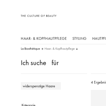
Sonstiges
Sonstiges
Sonstiges
THE CULTURE OF BEAUTY
HAAR- & KOPFHAUTPFLEGE
STYLING
HAUTPF
La Biosthétique
Haar- & Kopfhautpflege
Ich suche
für
4 Ergebni
widerspenstige Haare
Kategorie