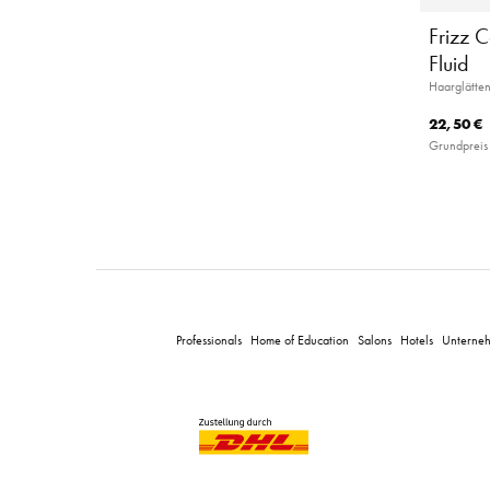
Frizz C
Fluid
Haarglätten
22,50 €
Grundpreis 
Professionals
Home of Education
Salons
Hotels
Unterne