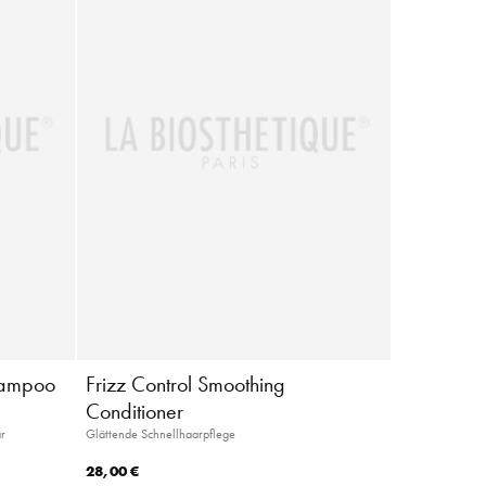
Shampoo
Frizz Control Smoothing
Conditioner
ar
Glättende Schnellhaarpflege
28,00 €