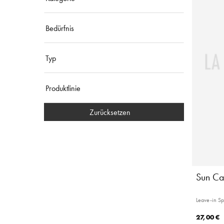
Bedürfnis
Typ
Produktlinie
Zurücksetzen
Sun Ca
Leave-in S
27,00 €