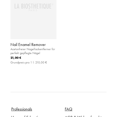
Nail Enamel Remover
Acetonfreier Nagellackentferner für
perfekt gepflegte Nägel
21,00 €
Grundpreis pro 1 l:
210,00 €
Professionals
FAQ