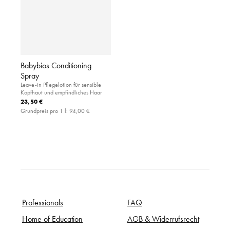
Babybios Conditioning
Spray
Leave-in Pflegelotion für sensible
Kopfhaut und empfindliches Haar
23,50 €
Grundpreis pro 1 l:
94,00 €
Professionals
FAQ
Home of Education
AGB & Widerrufsrecht