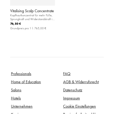
Vitalising Scalp Concentrate
Kopfhautkonzentrat für mehr Fülle,
Sprungkraft und Widerstandskraft im
Haar
76,50 €
Grundpreis pro 1 l:
765,00 €
Professionals
FAQ
Home of Education
AGB & Widerrufsrecht
Salons
Datenschutz
Hotels
Impressum
Unternehmen
Cookie Einstellungen