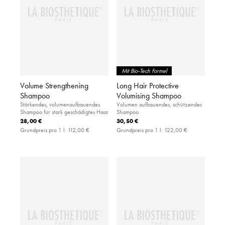
Mit Bio-Tech Formel
Volume Strengthening
Long Hair Protective
Shampoo
Volumising Shampoo
Stärkendes, volumenaufbauendes
Volumen aufbauendes, schützendes
Shampoo für stark geschädigtes Haar
Shampoo
28,00 €
30,50 €
Grundpreis pro 1 l:
112,00 €
Grundpreis pro 1 l:
122,00 €