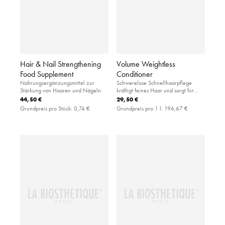
Hair & Nail Strengthening
Volume Weightless
Food Supplement
Conditioner
Nahrungsergänzungsmittel zur
Schwerelose Schnellhaarpflege
Stärkung von Haaren und Nägeln
kräftigt feines Haar und sorgt für
Volumen
44,50 €
29,50 €
Grundpreis pro Stück:
0,74 €
Grundpreis pro 1 l:
196,67 €