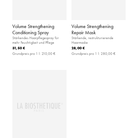
Volume Strengthening
Volume Strengthening
Conditioning Spray
Repair Mask
Stärkendes Haarpflegespray für
Stärkende, restrukturierende
mehr Feuchtigkeit und Pflege
Haarmaske
31,50 €
28,00 €
Grundpreis pro 1 l:
210,00 €
Grundpreis pro 1 l:
280,00 €