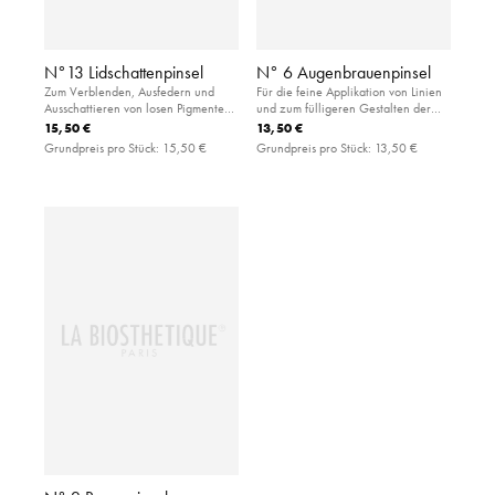
N°13 Lidschattenpinsel
N° 6 Augenbrauenpinsel
Zum Verblenden, Ausfedern und
Für die feine Applikation von Linien
Ausschattieren von losen Pigmenten:
und zum fülligeren Gestalten der
Rundpinsel aus extra softem, weißem
Augenbrauen: angeschrägter Pinsel
15,50 €
13,50 €
Naturhaar.
aus weicher Synthetikfaser
Grundpreis pro Stück:
15,50 €
Grundpreis pro Stück:
13,50 €