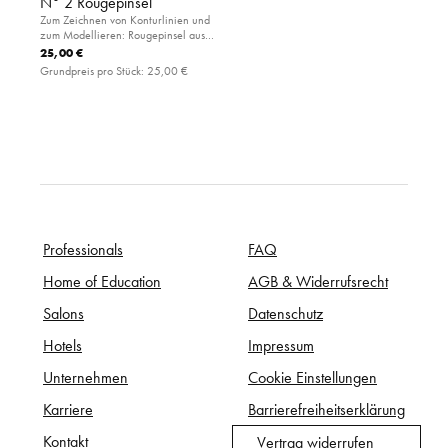
N° 2 Rougepinsel
Zum Zeichnen von Konturlinien und
zum Modellieren: Rougepinsel aus
feinem Kunsthaar. Ermöglicht ein
25,00 €
gleichmäßiges Ergebnis in der
Grundpreis pro Stück:
25,00 €
gewünschten Farbintensität.
Professionals
FAQ
Home of Education
AGB & Widerrufsrecht
Salons
Datenschutz
Hotels
Impressum
Unternehmen
Cookie Einstellungen
Karriere
Barrierefreiheitserklärung
Kontakt
Vertrag widerrufen