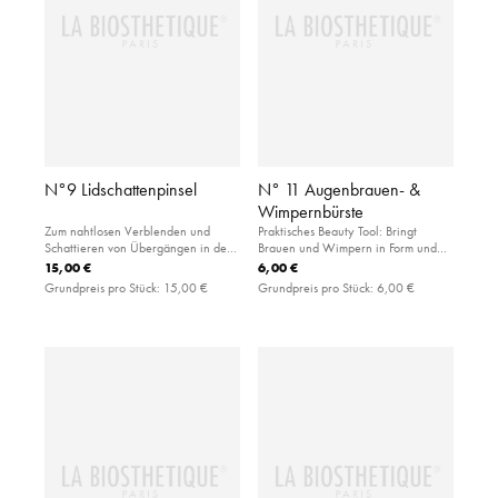
N°9 Lidschattenpinsel
N° 11 Augenbrauen- &
Wimpernbürste
Zum nahtlosen Verblenden und
Praktisches Beauty Tool: Bringt
Schattieren von Übergängen in der
Brauen und Wimpern in Form und
Lidfalte: kleiner Eyeshadow-Pinsel
entfernt überschüssigen Puder von
15,00 €
6,00 €
aus extra weicher Synthetikfaser
den Augenbrauen.
Grundpreis pro Stück:
15,00 €
Grundpreis pro Stück:
6,00 €