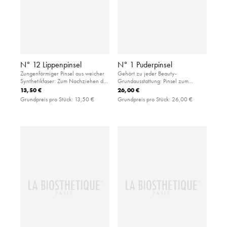
N° 12 Lippenpinsel
N° 1 Puderpinsel
Zungenförmiger Pinsel aus weicher
Gehört zu jeder Beauty-
Synthetikfaser: Zum Nachziehen der
Grundausstattung: Pinsel zum
Lippenkonturen und zum äußerst
gleichmäßigen Auftragen von losem
13,50 €
26,00 €
genauen und gleichmäßigen
wie kompaktem Puder.
Grundpreis pro Stück:
13,50 €
Grundpreis pro Stück:
26,00 €
Auftragen von Lippenstift