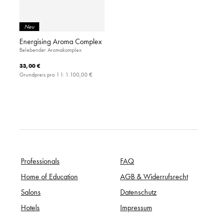
Neu
Energising Aroma Complex
Belebender Aromakomplex
33,00 €
Grundpreis pro 1 l:
1.100,00 €
Professionals
FAQ
Home of Education
AGB & Widerrufsrecht
Salons
Datenschutz
Hotels
Impressum