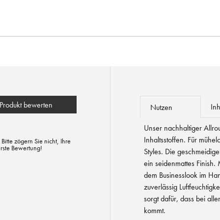
Produkt bewerten
Inh
Nutzen
Unser nachhaltiger Allrou
Inhaltsstoffen. Für müh
tte zögern Sie nicht, Ihre
erste Bewertung!
Styles. Die geschmeidige 
ein seidenmattes Finish.
dem Businesslook im Han
zuverlässig Luftfeuchtigke
sorgt dafür, dass bei alle
kommt.