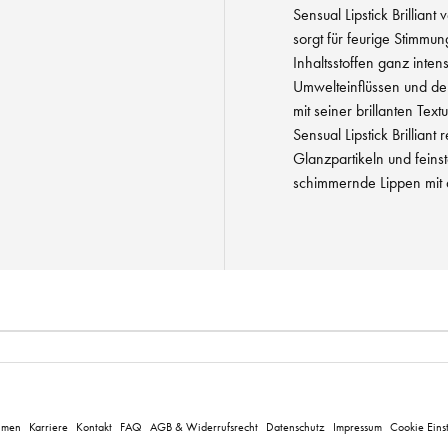
Sensual Lipstick Brilliant
sorgt für feurige Stimmun
Inhaltsstoffen ganz inten
Umwelteinflüssen und dem
mit seiner brillanten Tex
Sensual Lipstick Brilliant r
Glanzpartikeln und feins
schimmernde Lippen mit 
hmen
Karriere
Kontakt
FAQ
AGB & Widerrufsrecht
Datenschutz
Impressum
Cookie Eins