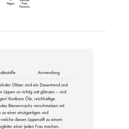
altsstoffe
Anwendung
elnder Glitzer sind ein Dauertrend und
n Lippen so richtig satt glänzen – und
gen! Kostbare Öle, reichhaltige
ndes Bienenwachs verschmelzen mit
 zu einer einzigartigen und
 welche diesen Lippenstift zu einem
Begleiter einer jeden Frau machen.