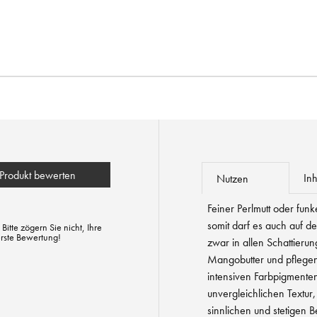
Produkt bewerten
Inh
Nutzen
Feiner Perlmutt oder funk
somit darf es auch auf de
tte zögern Sie nicht, Ihre
erste Bewertung!
zwar in allen Schattierun
Mangobutter und pflege
intensiven Farbpigmenten
unvergleichlichen Textur,
sinnlichen und stetigen 