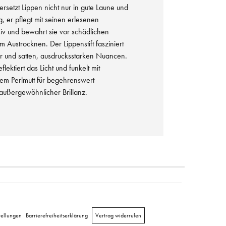
 versetzt Lippen nicht nur in gute Laune und
g, er pflegt mit seinen erlesenen
siv und bewahrt sie vor schädlichen
 Austrocknen. Der Lippenstift fasziniert
tur und satten, ausdrucksstarken Nuancen.
eflektiert das Licht und funkelt mit
tem Perlmutt für begehrenswert
außergewöhnlicher Brillanz.
tellungen
Barrierefreiheitserklärung
Vertrag widerrufen