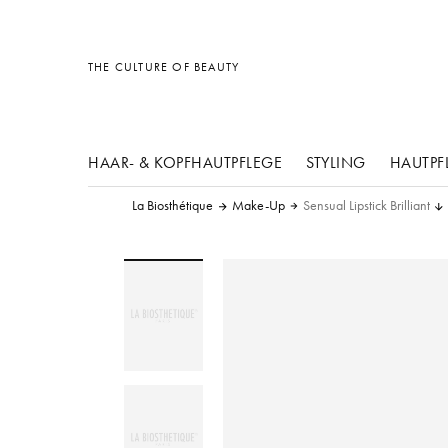
Sonstiges
Sonstiges
Sonstiges
THE CULTURE OF BEAUTY
HAAR- & KOPFHAUTPFLEGE
STYLING
HAUTPF
La Biosthétique
Make-Up
Sensual Lipstick Brilliant