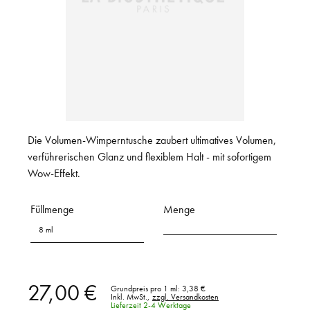
Die Volumen-Wimperntusche zaubert ultimatives Volumen,
verführerischen Glanz und flexiblem Halt - mit sofortigem
Wow-Effekt.
Füllmenge
Menge
8 ml
27,00 €
Grundpreis pro 1 ml:
3,38 €
Inkl. MwSt.,
zzgl. Versandkosten
Lieferzeit 2-4 Werktage