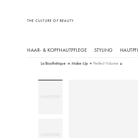
Sonstiges
Sonstiges
Sonstiges
THE CULTURE OF BEAUTY
HAAR- & KOPFHAUTPFLEGE
STYLING
HAUTPF
La Biosthétique
Make-Up
Perfect Volume