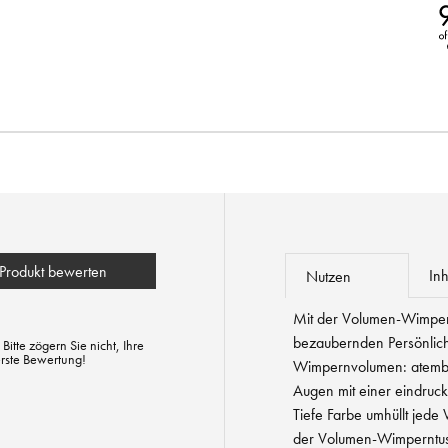
Produkt bewerten
Inh
Nutzen
Mit der Volumen-Wimpern
bezaubernden Persönlichk
tte zögern Sie nicht, Ihre
erste Bewertung!
Wimpernvolumen: atember
Augen mit einer eindruck
Tiefe Farbe umhüllt jede
der Volumen-Wimperntus