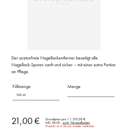
Der acetonfreie Nagellackentferner beseitigt alle
Nagellack-Spuren sanft und sicher – mit einer extra Portion
an Pflege.
Füllmenge
Menge
100 ml
21,00 €
Grundpreis pro 1 l:
210,00 €
Inkl. MwSt.,
zzgl. Versandkosten
Produkt ist in Kürze wieder lieferbar.