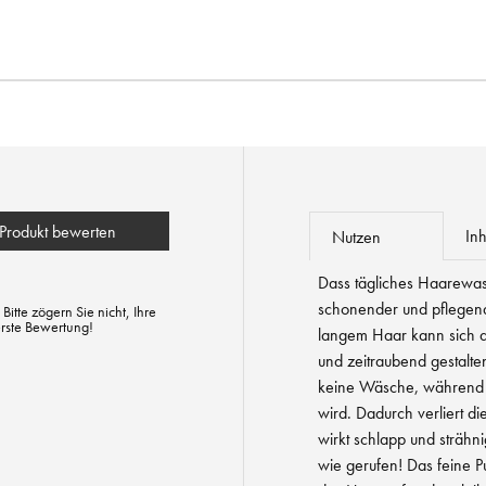
Produkt bewerten
Inh
Nutzen
Dass tägliches Haarewas
schonender und pflegend
tte zögern Sie nicht, Ihre
erste Bewertung!
langem Haar kann sich 
und zeitraubend gestalt
keine Wäsche, während d
wird. Dadurch verliert d
wirkt schlapp und sträh
wie gerufen! Das feine Pu