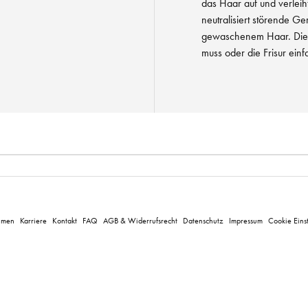
das Haar auf und verleih
neutralisiert störende Ge
gewaschenem Haar. Die 
muss oder die Frisur ein
hmen
Karriere
Kontakt
FAQ
AGB & Widerrufsrecht
Datenschutz
Impressum
Cookie Eins