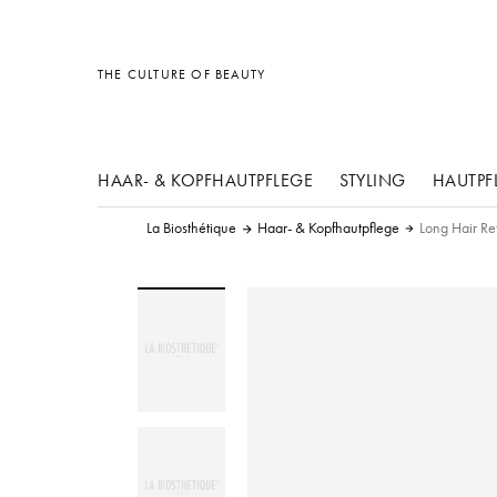
Sonstiges
Sonstiges
Sonstiges
THE CULTURE OF BEAUTY
HAAR- & KOPFHAUTPFLEGE
STYLING
HAUTPF
La Biosthétique
Haar- & Kopfhautpflege
Long Hair R