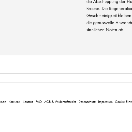
die Abschuppung der Hau
Bräune. Die Regeneration 
Geschmeidigkeit bleiben 
die genussvolle Anwendu
sinnlichen Noten ab.
hmen
Karriere
Kontakt
FAQ
AGB & Widerrufsrecht
Datenschutz
Impressum
Cookie Eins