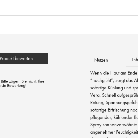
Produkt bewerten
Inh
Nutzen
Wenn die Haut am Ende 
“nachglüht”, sorgt das A
tte zögern Sie nicht, Ihre
erste Bewertung!
sofortige Kühlung und sp
Vera. Schnell aufgesprüh
Rötung, Spannungsgefühl
sofortige Erfrischung na
pflegender, kühlender Be
Spray sonnenverwöhnte B
angenehmer Feuchtigkei