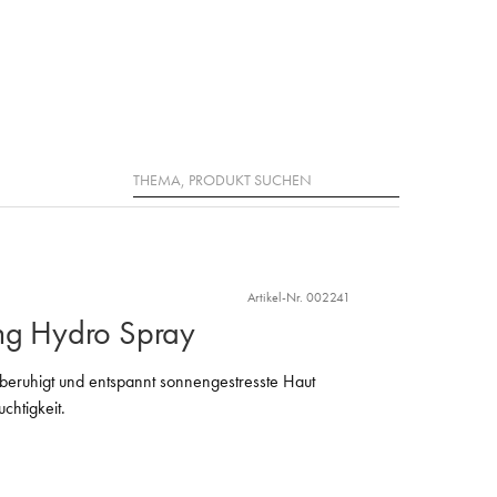
Suche
Artikel-Nr. 002241
ing Hydro Spray
beruhigt und entspannt sonnengestresste Haut
chtigkeit.